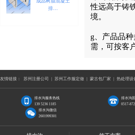
成品树脂混凝土
性远高于铸
排…
境。
g、产品品
需，可按客
友情链接：
苏州注册公司
|
苏州工作服定做
|
蒙古包厂家
|
热处理设
排水沟服务热线
排水沟固
139 5236 1185
0517-87
排水沟微信
2601999301