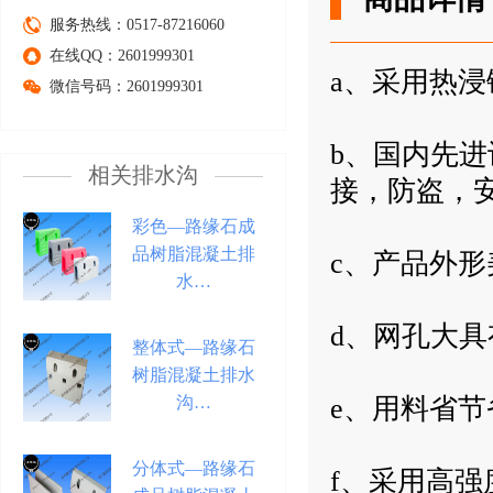
服务热线：0517-87216060
在线QQ：2601999301
a、采用热
微信号码：2601999301
b、国内先
相关排水沟
接，防盗
彩色—路缘石成
品树脂混凝土排
c、产品外
水…
d、网孔大
整体式—路缘石
树脂混凝土排水
沟…
e、用料省
分体式—路缘石
f、采用高