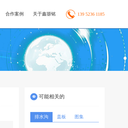
合作案例
关于鑫塬铭
139 5236 1185
可能相关的
排水沟
盖板
图集